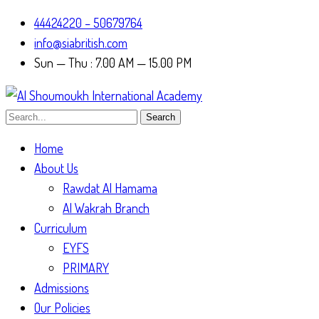
44424220 – 50679764
info@siabritish.com
Sun — Thu : 7.00 AM — 15.00 PM
Search
Home
About Us
Rawdat Al Hamama
Al Wakrah Branch
Curriculum
EYFS
PRIMARY
Admissions
Our Policies