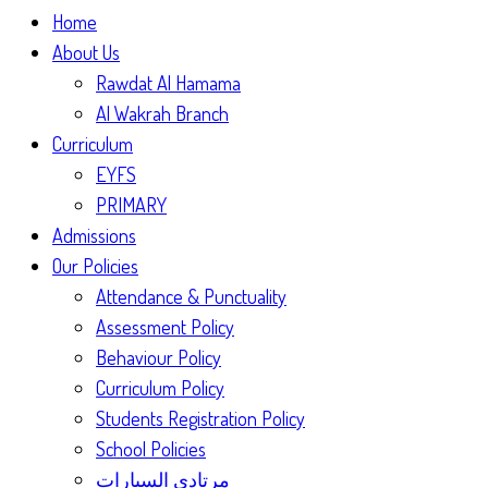
Home
About Us
Rawdat Al Hamama
Al Wakrah Branch
Curriculum
EYFS
PRIMARY
Admissions
Our Policies
Attendance & Punctuality
Assessment Policy
Behaviour Policy
Curriculum Policy
Students Registration Policy
School Policies
مرتادي السيارات