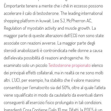
Èimportante tenere a mente che i chili in eccesso possono
accelerare il calo di testosterone. The leading international
shopping platform in kuwait. Lee SJ, McPherron AC,
Regulation of myostatin activity and muscle growth. La
maggior parte di queste alterazioni dell’ECG non sono state
associate con reazioni avverse. La maggior parte degli
steroidi anabolizzanti è controindicata nelle donne a causa
dell’elevata possibilità di reazioni androgeniche. Ho
esaminato solo un piccolo
Testosterone propionato
elenco
dei principali effetti collaterali, ma in realtà ce ne sono molti
altri. L’UCI, per esempio, ha stabilito che il valore massimo
consentito per l’ematocrito sia del 50%, oltre al quale l’atleta
viene squalificato in modo da cautelarlo da eventuali danni
conseguenti all’esercizio fisico prolungato in tali condizioni.
Ingredienti Cosa Contiene Cialis 10 mg. Difatti, la PDE5 è un