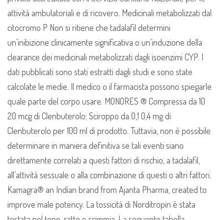
attività ambulatoriali e di ricovero. Medicinali metabolizzati dal
citocromo P Non si ritiene che tadalafil determini
un’inibizione clinicamente significativa o un’induzione della
clearance dei medicinali metabolizzati dagli isoenzimi CYP. I
dati pubblicati sono stati estratti dagli studi e sono state
calcolate le medie. Il medico o il farmacista possono spiegarle
quale parte del corpo usare. MONORES ® Compressa da 10
20 mcg di Clenbuterolo; Sciroppo da 0,1 0,4 mg di
Clenbuterolo per 100 ml di prodotto. Tuttavia, non è possibile
determinare in maniera definitiva se tali eventi siano
direttamente correlati a questi fattori di rischio, a tadalafil,
all’attività sessuale o alla combinazione di questi o altri fattori.
Kamagra® an Indian brand from Ajanta Pharma, created to
improve male potency. La tossicità di Norditropin è stata
testata nel topo, ratto e scimmia. La seguente tabella