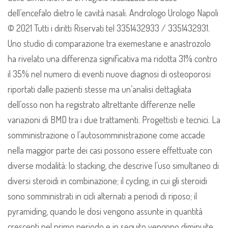
dell’encefalo dietro le cavità nasali. Andrologo Urologo Napoli
© 2021 Tutti i diritti Riservati tel 3351432933 / 3351432931.
Uno studio di comparazione tra exemestane e anastrozolo
ha rivelato una differenza significativa ma ridotta 31% contro
il 35% nel numero di eventi nuove diagnosi di osteoporosi
riportati dalle pazienti stesse ma un’analisi dettagliata
dell’osso non ha registrato altrettante differenze nelle
variazioni di BMD tra i due trattamenti. Progettisti e tecnici. La
somministrazione o l’autosomministrazione come accade
nella maggior parte dei casi possono essere effettuate con
diverse modalità: lo stacking, che descrive l’uso simultaneo di
diversi steroidi in combinazione; il cycling, in cui gli steroidi
sono somministrati in cicli alternati a periodi di riposo; il
pyramiding, quando le dosi vengono assunte in quantità
crescenti nel primo periodo e in seguito vengono diminuite.