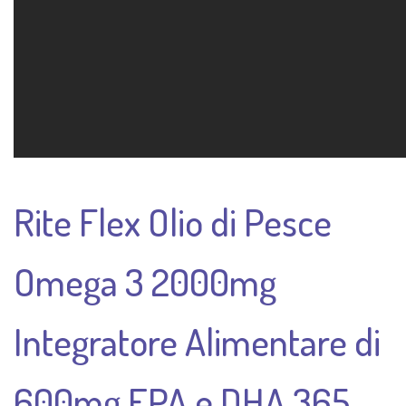
Rite Flex Olio di Pesce
Omega 3 2000mg
Integratore Alimentare di
600mg EPA e DHA 365