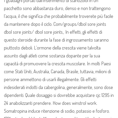
I guadagni portati dall’inserimento di stanozolol in un
pacchetto sono abbastanza duro, denso e non trattengono
l’acqua, il che significa che probabilmente troverete più facile
da mantenere dopo il ciclo. Com/groups/dbol sore joints
dbol sore joints/ dbol sore joints,. In effetti, gli effetti di
questo steroide durante la fase di ingrossamento saranno
piuttosto deboli. L’ormone della crescita viene talvolta
assunto dagli atleti come sostanza dopante per la sua
capacità di promuovere la crescita muscolare. In molti Paesi
come Stati Uniti, Australia, Canada, Brasile, tuttavia, milioni di
persone ammettono di usarli illegalmente. Gli effetti
indesiderati indotti da cabergolina, generalmente, sono dose
dipendenti. Quale dosaggio si dovrebbe acquistare cjc 1295 in
24 anabolizzanti prendere. How does winstrol work.
Somatropina induce ritenzione di sodio, potassio e fosforo.