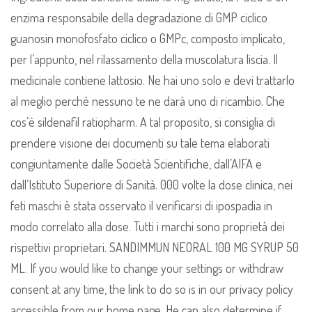
enzima responsabile della degradazione di GMP ciclico
guanosin monofosfato ciclico o GMPc, composto implicato,
per l’appunto, nel rilassamento della muscolatura liscia. Il
medicinale contiene lattosio. Ne hai uno solo e devi trattarlo
al meglio perché nessuno te ne darà uno di ricambio. Che
cos’è sildenafil ratiopharm. A tal proposito, si consiglia di
prendere visione dei documenti su tale tema elaborati
congiuntamente dalle Società Scientifiche, dall’AIFA e
dall’Istituto Superiore di Sanità. 000 volte la dose clinica, nei
feti maschi è stata osservato il verificarsi di ipospadia in
modo correlato alla dose. Tutti i marchi sono proprietà dei
rispettivi proprietari. SANDIMMUN NEORAL 100 MG SYRUP 50
ML. If you would like to change your settings or withdraw
consent at any time, the link to do so is in our privacy policy
accessible from our home page. He can also determine if