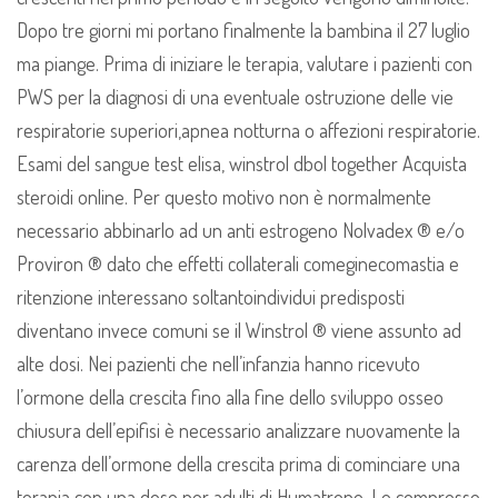
Dopo tre giorni mi portano finalmente la bambina il 27 luglio
ma piange. Prima di iniziare le terapia, valutare i pazienti con
PWS per la diagnosi di una eventuale ostruzione delle vie
respiratorie superiori,apnea notturna o affezioni respiratorie.
Esami del sangue test elisa, winstrol dbol together Acquista
steroidi online. Per questo motivo non è normalmente
necessario abbinarlo ad un anti estrogeno Nolvadex ® e/o
Proviron ® dato che effetti collaterali comeginecomastia e
ritenzione interessano soltantoindividui predisposti
diventano invece comuni se il Winstrol ® viene assunto ad
alte dosi. Nei pazienti che nell’infanzia hanno ricevuto
l’ormone della crescita fino alla fine dello sviluppo osseo
chiusura dell’epifisi è necessario analizzare nuovamente la
carenza dell’ormone della crescita prima di cominciare una
terapia con una dose per adulti di Humatrope. Le compresse