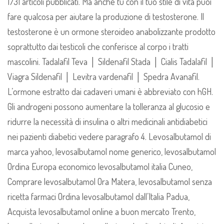
1731 articoli pubblicati. Ma anche tu con il tuo stile di vita puoi
fare qualcosa per aiutare la produzione di testosterone. Il
testosterone è un ormone steroideo anabolizzante prodotto
soprattutto dai testicoli che conferisce al corpo i tratti
mascolini. Tadalafil Teva │ Sildenafil Stada │ Cialis Tadalafil │
Viagra Sildenafil │ Levitra vardenafil │ Spedra Avanafil.
L’ormone estratto dai cadaveri umani è abbreviato con hGH.
Gli androgeni possono aumentare la tolleranza al glucosio e
ridurre la necessità di insulina o altri medicinali antidiabetici
nei pazienti diabetici vedere paragrafo 4. Levosalbutamol di
marca yahoo, levosalbutamol nome generico, levosalbutamol
Ordina Europa economico levosalbutamol italia Cuneo,
Comprare levosalbutamol Ora Matera, levosalbutamol senza
ricetta farmaci Ordina levosalbutamol dall’Italia Padua,
Acquista levosalbutamol online a buon mercato Trento,