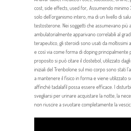
cost, side effects, used for,. Assumendo minimo 
solo dell’organismo intero, ma di un livello di sa
testosterone. Nei soggetti che assumevano più ant
ambulatorialmente apparivano correlabili al grado
terapeutico, gli steroidi sono usati da moltissimi at
e così via come forma di doping principalmente 
proposito si può citare il clostebol, utilizzato dag
iniziali del Trenbolone sul mio corpo sono stati l
a mantenere il fisico in forma e viene utilizzato s
affinché tadalafil possa essere efficace. I distu
svegliarsi per urinare acquistare la notte, la nece
non riuscire a svuotare completamente la vescica