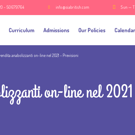
20 – 50679764
info@siabritish.com
Sun — T
Curriculum
Admissions
Our Policies
Calenda
vendita anabolizzanti on-line nel 2021 – Previsioni
lizzanti on-line nel 2021