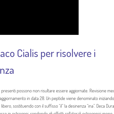
co Cialis per risolvere i
enza
i presenti possono non risultare essere aggiornate. Revisione med
ggiornamento in data 28. Un peptide viene denominato iniziando 
bero, sostituendo con il suffisso “il” la desinenza “ina”. Deca Dur
so in estrogeni, rendendo gli effetti collaterali estrogenici meno