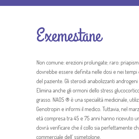
Exemestane
Non comune: erezioni prolungate; raro: priapis
dovrebbe essere definita nelle dosi e nei tempi d
del paziente. Gli steroidi anabolizzanti androgeni 
Elimina anche gli ormoni dello stress glucocortic
grasso. NAOS ® è una specialità medicinale, utiliz
Genotropin e informi il medico. Tuttavia, nel ma
età compresa tra 45 e 75 anni hanno ricevuto una 
dovrà verificare che il collo sia perfettamente c
commerciale dell’ ssimetolone.