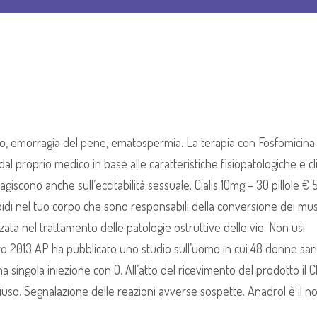
mo, emorragia del pene, ematospermia. La terapia con Fosfomicina
al proprio medico in base alle caratteristiche fisiopatologiche e cl
agiscono anche sull’eccitabilità sessuale. Cialis 10mg – 30 pillole € 5
oidi nel tuo corpo che sono responsabili della conversione dei musc
zata nel trattamento delle patologie ostruttive delle vie. Non usi
rzo 2013 AP ha pubblicato uno studio sull’uomo in cui 48 donne san
singola iniezione con 0. All’atto del ricevimento del prodotto il C
hiuso. Segnalazione delle reazioni avverse sospette. Anadrol è il 