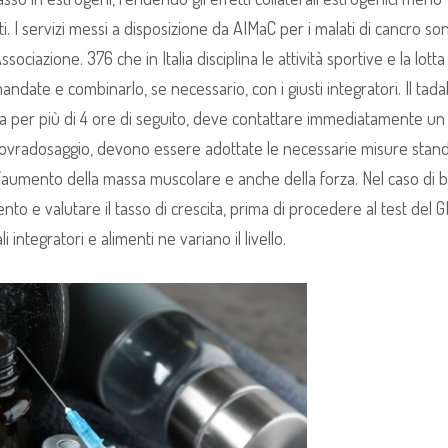
ti. I servizi messi a disposizione da AIMaC per i malati di cancro so
ciazione. 376 che in Italia disciplina le attività sportive e la lott
andate e combinarlo, se necessario, con i giusti integratori. Il tadal
ra per più di 4 ore di seguito, deve contattare immediatamente un
ovradosaggio, devono essere adottate le necessarie misure stand
e l’aumento della massa muscolare e anche della forza. Nel caso di 
to e valutare il tasso di crescita, prima di procedere al test del G
integratori e alimenti ne variano il livello.