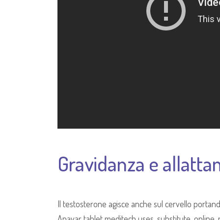
Gravidanza e allatt
Il testosterone agisce anche sul cervello portan
Anavar tablet meditech uses, substitute, online, p