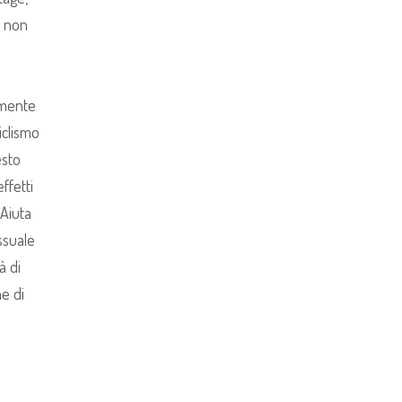
e non
amente
ciclismo
esto
ffetti
 Aiuta
essuale
à di
ne di