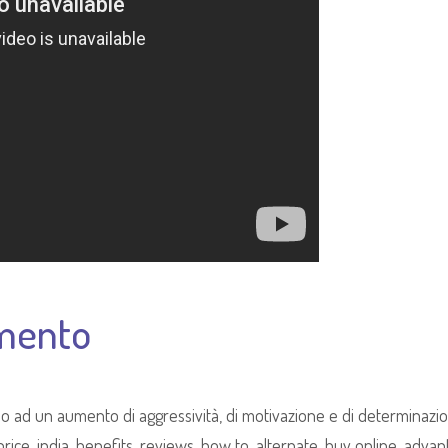
amento
do ad un aumento di aggressività, di motivazione e di determinazi
rice, india, benefits, reviews, how to, alternate, buy online, advan