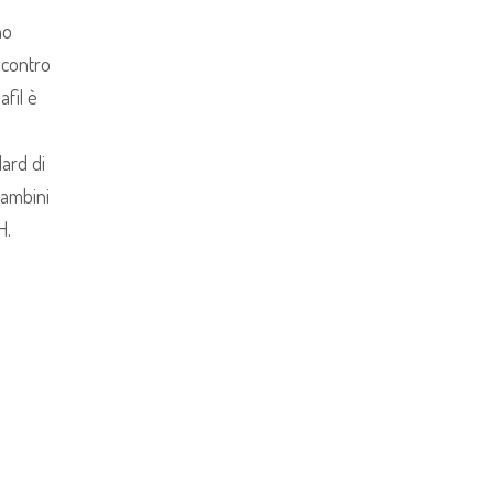
no
a contro
afil è
ard di
bambini
H.