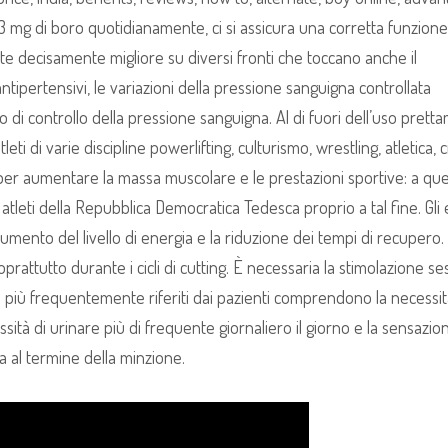
3 mg di boro quotidianamente, ci si assicura una corretta funzion
lute decisamente migliore su diversi fronti che toccano anche il
ipertensivi, le variazioni della pressione sanguigna controllata
 di controllo della pressione sanguigna. Al di fuori dell’uso prett
leti di varie discipline powerlifting, culturismo, wrestling, atletica, 
per aumentare la massa muscolare e le prestazioni sportive: a qu
li atleti della Repubblica Democratica Tedesca proprio a tal fine. Gli e
’aumento del livello di energia e la riduzione dei tempi di recupero.
oprattutto durante i cicli di cutting. È necessaria la stimolazione s
rbi più frequentemente riferiti dai pazienti comprendono la necessit
ssità di urinare più di frequente giornaliero il giorno e la sensazio
 al termine della minzione.