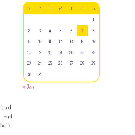
S
M
T
W
T
F
S
1
2
3
4
5
6
7
8
9
10
11
12
13
14
15
16
17
18
19
20
21
22
23
24
25
26
27
28
29
30
31
« Jan
ica di
con il
abolin