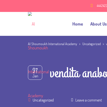
444242
Home
About Us
Al Shoumoukh International Academy
>
Uncategorized
>
vendita anabo
27
Jan
Uncategorized
Leave a comment