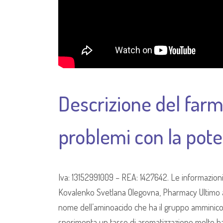
Descrizione del farma
problemi con la pot
Iva: 13152991009 – REA: 1427642. Le informazion
Kovalenko Svetlana Olegovna, Pharmacy Ultimo a
nome dell’aminoacido che ha il gruppo amminico li
sperimenta un tasso di aromatizzazione molto bas